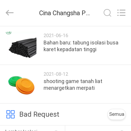
Purple
Horn
E-
Cina Changsha Purple Horn E-Commerce Co., Ltd. Berita perusahaan
Commerce
Co.,
Ltd..
All
RUMAH
Rights
Reserved.
2021-06-16
Bahan baru: tabung isolasi busa
PRODUK
karet kepadatan tinggi
TENTANG
2021-08-12
KAMI
shooting game tanah liat
menargetkan merpati
TUR
PABRIK
Bad Request
Semua
KONTROL