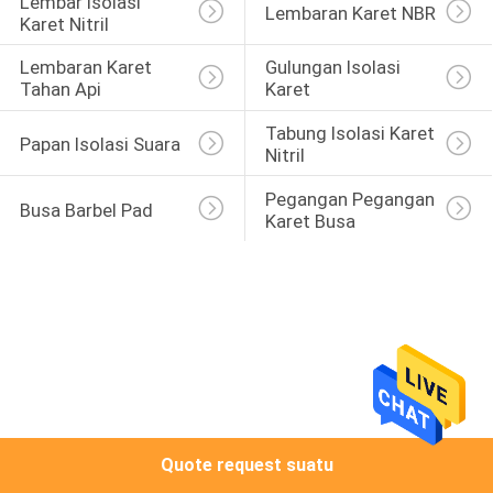
Lembar Isolasi 
KUALITAS
Lembaran Karet NBR
Karet Nitril
Lembaran Karet 
Gulungan Isolasi 
HUBUNGI
Tahan Api
Karet
KAMI
Tabung Isolasi Karet 
Papan Isolasi Suara
Nitril
BLOG
Pegangan Pegangan 
Busa Barbel Pad
Karet Busa
PERMINTAAN
PENAWARAN
SITEMAP
PRIVACY
Quote request suatu
POLICY