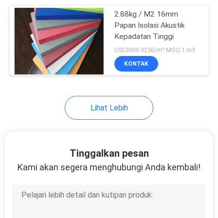
2.88kg / M2 16mm
13
Papan Isolasi Akustik
Lantai Treadmill
Kepadatan Tinggi
USD3000-3250/m³ MOQ:1 m3
Mat
KONTAK
Lihat Lebih
13
Target Menembak
Tinggalkan pesan
Tanah Liat
Kami akan segera menghubungi Anda kembali!