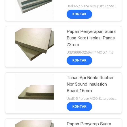
Usd3-5 / piece MOQ:Satu potong
KONTAK
21
Papan Penyerapan Suara
Papan Isolasi Suara
Busa Karet Isolasi Panas
22mm
USD3000-3250/m³ MOQ:1 m3
KONTAK
Tahan Api Nitrile Rubber
25
Nbr Sound Insulation
Tabung Isolasi Karet
Board 16mm
Usd3-5 / piece MOQ:Satu potong
Nitril
KONTAK
Papan Penyerap Suara