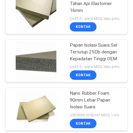
Tahan Api Elastomer
16mm
23
Usd3-5 / piece MOQ:Satu potong
KONTAK
Busa Barbel Pad
Papan Isolasi Suara Sel
Tertutup 25Db dengan
Kepadatan Tinggi OEM
Usd3-5 / piece MOQ:Satu potong
KONTAK
22
Pegangan
Nano Rubber Foam
90mm Lebar Papan
Pegangan Karet
Isolasi Suara
Busa
USD3000-3250/m³ MOQ:1 m3
KONTAK