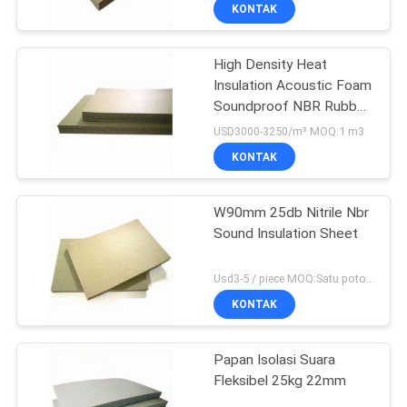
KUALITAS
KONTAK
High Density Heat
HUBUNGI
31
Insulation Acoustic Foam
KAMI
Soundproof NBR Rubber
Lembaran Karet
Board
USD3000-3250/m³ MOQ:1 m3
Tahan Api
BLOG
KONTAK
PERMINTAAN
W90mm 25db Nitrile Nbr
Sound Insulation Sheet
PENAWARAN
28
Usd3-5 / piece MOQ:Satu potong
SITEMAP
Gulungan Isolasi
KONTAK
Karet
PRIVACY
Papan Isolasi Suara
Fleksibel 25kg 22mm
POLICY