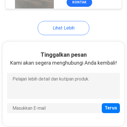
KONTAK
12
Target Clay Pigeon
Lihat Lebih
Tinggalkan pesan
Kami akan segera menghubungi Anda kembali!
23
matras yoga non
slip
9