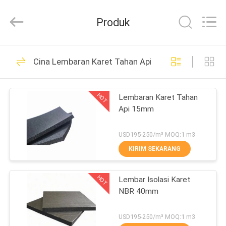
Purple
Horn
E-
Produk
Commerce
Co.,
Ltd..
All
RUMAH
Rights
32
Reserved.
Cina Lembaran Karet Tahan Api
Lembar Isolasi
PRODUK
Karet Nitril
HOT
Lembaran Karet Tahan
Api 15mm
TENTANG
KAMI
USD195-250/m³ MOQ:1 m3
KIRIM SEKARANG
31
TUR
Lembaran Karet
HOT
Lembar Isolasi Karet
PABRIK
NBR 40mm
NBR
KONTROL
USD195-250/m³ MOQ:1 m3