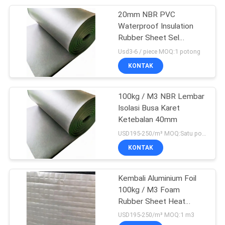
20mm NBR PVC
13
Waterproof Insulation
Lantai Treadmill
Rubber Sheet Sel
Tertutup
Usd3-6 / piece MOQ:1 potong
Mat
KONTAK
100kg / M3 NBR Lembar
Isolasi Busa Karet
Ketebalan 40mm
13
USD195-250/m³ MOQ:Satu potong
Target Menembak
KONTAK
Tanah Liat
Kembali Aluminium Foil
100kg / M3 Foam
Rubber Sheet Heat
Insulation
USD195-250/m³ MOQ:1 m3