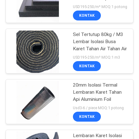
USD195-250/m³ MOQ:1 potong
KONTAK
21
Sel Tertutup 80kg / M3
Papan Isolasi Suara
Lembar Isolasi Busa
Karet Tahan Air Tahan Air
USD195-250/m³ MOQ:1 m3
KONTAK
20mm Isolasi Termal
25
Lembaran Karet Tahan
Tabung Isolasi Karet
Api Aluminium Foil
Usd3-6 / piece MOQ:1 potong
Nitril
KONTAK
Lembaran Karet Isolasi