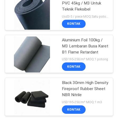
PVC 45kg / M3 Untuk
Teknik Fleksibel
23
Usd3-5 / piece MOQ:Satu potong
KONTAK
Busa Barbel Pad
Aluminium Foil 100kg /
M3 Lembaran Busa Karet
B1 Flame Retardant
USD195-250/m³ MOQ:1 potong
KONTAK
22
Pegangan
Black 30mm High Density
Fireproof Rubber Sheet
Pegangan Karet
NBR Nitrile
Busa
USD195-250/m³ MOQ:1 m3
KONTAK