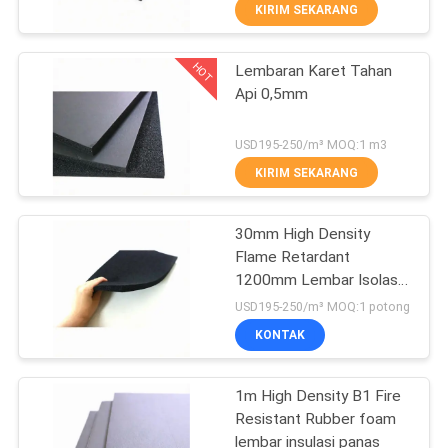
KUALITAS
KIRIM SEKARANG
HOT
Lembaran Karet Tahan
HUBUNGI
31
Api 0,5mm
KAMI
Lembaran Karet
USD195-250/m³ MOQ:1 m3
Tahan Api
BLOG
KIRIM SEKARANG
PERMINTAAN
30mm High Density
Flame Retardant
PENAWARAN
1200mm Lembar Isolasi
28
Busa Karet
USD195-250/m³ MOQ:1 potong
SITEMAP
Gulungan Isolasi
KONTAK
Karet
PRIVACY
1m High Density B1 Fire
Resistant Rubber foam
POLICY
lembar insulasi panas