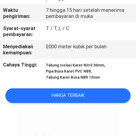
KUALITAS
Waktu
7 hingga 15 hari setelah menerima
pengiriman:
pembayaran di muka
HUBUNGI
Syarat-syarat
T / T, L / C
KAMI
pembayaran:
Menyediakan
2000 meter kubik per bulan
BLOG
kemampuan:
Cahaya Tinggi:
,
Tabung Isolasi Karet Nitril 30mm
,
PERMINTAAN
Pipa Busa Karet PVC NBR
Tabung Karet Busa NBR 15mm
PENAWARAN
HARGA TERBAIK
SITEMAP
PRIVACY
POLICY