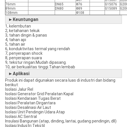
Φ67
G15067
G20
76mm
DN65
Φ76
G15076
G20
89mm
DN80
Φ89
G15089
G20
108mm
Φ108
►Keuntungan
1, kelembutan
2, ketahanan tekuk
3, tahan dingin & panas
4, tahan api
5, tahan air
6, konduktivitas termal yang rendah
7, penyerapan shock
8, penyerapan suara
9, tekstur ringan.Mudah dipasang.
10, air berkualitas tinggi.Tahan lembab
►Aplikasi
Produk ini dapat digunakan secara luas di industri dan bidang
berikut:
Isolasi Jalur Rel
Isolasi Generator Grid Peralatan Kapal
Isolasi Kendaraan Tugas Berat
Isolasi Peralatan Dirgantara
Isolasi Desalinasi Air Laut
Isolasi Unit Pendingin Udara Atap
Isolasi AC Sentral
Insulasi Bangunan (atap, dinding, lantai, gudang pendingin, dll)
Isolasi Industri Tekstil