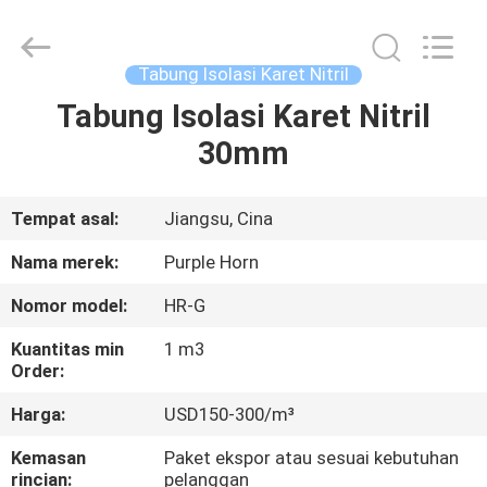
Purple
Horn
E-
Commerce
Co.,
Tabung Isolasi Karet Nitril
Ltd..
All
Tabung Isolasi Karet Nitril
RUMAH
Rights
Reserved.
30mm
PRODUK
Tempat asal:
Jiangsu, Cina
TENTANG
Nama merek:
Purple Horn
KAMI
Nomor model:
HR-G
Kuantitas min
1 m3
TUR
Order:
PABRIK
Harga:
USD150-300/m³
Kemasan
Paket ekspor atau sesuai kebutuhan
KONTROL
rincian:
pelanggan