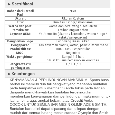
►Spesifikasi
Bahan
dari Barbell
NBR
Pad:
Ukuran:
Ukuran Kustom
Fitur
Kualitas Tinggi, tahan lama
Warna dan pola:
warna dan derai yang disesuaikan
Pemakaian:
Latihan angkat beban
Layanan OEM:
Ya / tersedia (ukuran / ketebalan / warna / logo /
cetak / pengepakan)
Pengolahan Logo
Logo yang Disesuaikan
Pengepakan
Tas anyaman plastik, karton, paket custom made
Produktifitas:
10000 Set / Set per Bulan
MOQ:
Negosiasi
Waktu pengiriman:
Sampel 1-2 hari;
dibuat khusus berdasarkan kuantitas
Jangka waktu
T / T, L / C
pembayaran:
►Keuntungan
KENYAMANAN & PERLINDUNGAN MAKSIMUM: Spons busa
barbel ini memiliki dua tali pengikat yang menahan bantalan
pada tempatnya untuk membantu Anda fokus pada latihan
daripada mengkhawatirkan bantalan tergelincir.Ini
memberikan kenyamanan dan perlindungan maksimum untuk
latihan binaraga, angkat beban, atau Crossfit Anda.
COCOK UNTUK SEMUA BAR MESIN OLIMPIADE & SMITH:
Bantalan barbel ini dapat dipasang dan dilepas dengan
mudah dari semua batang mesin standar Olympic dan Smith