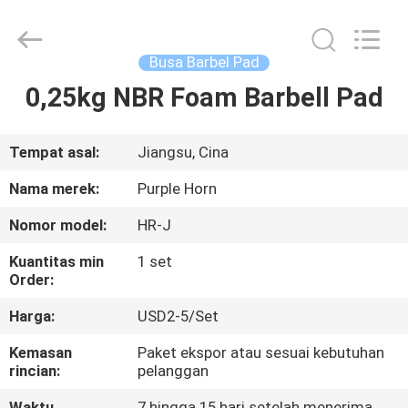
Purple
Horn
E-
Commerce
Co.,
Busa Barbel Pad
Ltd..
All
0,25kg NBR Foam Barbell Pad
RUMAH
Rights
Reserved.
PRODUK
Tempat asal:
Jiangsu, Cina
Nama merek:
Purple Horn
TENTANG
Nomor model:
HR-J
KAMI
Kuantitas min
1 set
Order:
TUR
Harga:
USD2-5/Set
PABRIK
Kemasan
Paket ekspor atau sesuai kebutuhan
rincian:
pelanggan
KONTROL
Waktu
7 hingga 15 hari setelah menerima