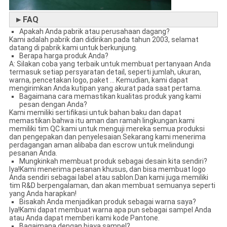
►FAQ
Apakah Anda pabrik atau perusahaan dagang?
Kami adalah pabrik dan didirikan pada tahun 2003, selamat
datang di pabrik kami untuk berkunjung.
Berapa harga produk Anda?
A: Silakan coba yang terbaik untuk membuat pertanyaan Anda
termasuk setiap persyaratan detail, seperti jumlah, ukuran,
warna, pencetakan logo, paket ... Kemudian, kami dapat
mengirimkan Anda kutipan yang akurat pada saat pertama.
Bagaimana cara memastikan kualitas produk yang kami
pesan dengan Anda?
Kami memiliki sertifikasi untuk bahan baku dan dapat
memastikan bahwa itu aman dan ramah lingkungan.kami
memiliki tim QC kami untuk menguji mereka semua produksi
dan pengepakan dan penyelesaian.Sekarang kami menerima
perdagangan aman alibaba dan escrow untuk melindungi
pesanan Anda.
Mungkinkah membuat produk sebagai desain kita sendiri?
Iya!Kami menerima pesanan khusus, dan bisa membuat logo
Anda sendiri sebagai label atau sablon.Dan kami juga memiliki
tim R&D berpengalaman, dan akan membuat semuanya seperti
yang Anda harapkan!
Bisakah Anda menjadikan produk sebagai warna saya?
Iya!Kami dapat membuat warna apa pun sebagai sampel Anda
atau Anda dapat memberi kami kode Pantone.
Bagaimana dengan biaya sampel?