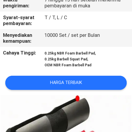
KUALITAS
pengiriman:
pembayaran di muka
Syarat-syarat
T / T, L / C
HUBUNGI
pembayaran:
KAMI
Menyediakan
10000 Set / set per Bulan
kemampuan:
BLOG
Cahaya Tinggi:
,
0.25kg NBR Foam Barbell Pad
,
0.25kg Barbell Squat Pad
OEM NBR Foam Barbell Pad
PERMINTAAN
PENAWARAN
HARGA TERBAIK
SITEMAP
PRIVACY
POLICY