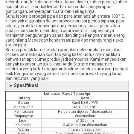
kelembutan, ketahanan tekuk, tahan dingin, tahan panas, tahan
api, tahan air , konduktivitas termal rendah, penyerapan
goncangan, penyerapan suara dan sebagainya.
Suhu isolasi berbagai pipa dan peralatan adalah antara 100 ° C.
Ini banyak digunakan dalam proyek insulasi panas pipa air, pipa
udara, peralatan pendingin dan pemanas, pipa air panas dan
pipa proses sistem pendingin udara sentral. sepenuhnya
menjamin pengurangan panas dan dingin.Penghematan energi
yang hilang.Mencegah kondensasi pipa dan mengurangi risiko
korosi pipa.
Semua produk kami setelah produksi selesai, akan menjalani
proses pemeriksaan kualitas yang ketat untuk memastikan
bahwa setiap volume produk jadi sempurna. Kami menyediakan
banyak aksesori untuk pilihan Anda.Ststem manajemen
produksi yang ketat menjamin kualitas produk kami yang sangat
baik.Pengiriman yang akurat memberi kami waktu yang lama
dan reputasi yang baik.
►Spesifikasi
Lembaran Karet Tahan Api
Barang
Data
Bahan
Karet NBR / PVC
Massa jenis
45-100kg / m³
Permukaan
Halus atau dipoles / disesuaikan
Panjangnya
disesuaikan
Lebar
≤1200 mm
Ketebalan
3-40 mm atau disesuaikan
Warna
hitam / disesuaikan