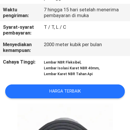
KUALITAS
Waktu
7 hingga 15 hari setelah menerima
pengiriman:
pembayaran di muka
HUBUNGI
Syarat-syarat
T / T, L / C
KAMI
pembayaran:
Menyediakan
2000 meter kubik per bulan
BLOG
kemampuan:
Cahaya Tinggi:
,
Lembar NBR Fleksibel
,
PERMINTAAN
Lembar Isolasi Karet NBR 40mm
Lembar Karet NBR Tahan Api
PENAWARAN
HARGA TERBAIK
SITEMAP
PRIVACY
POLICY