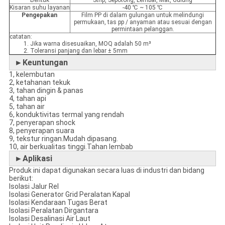
Bentuk
Strip, Sepotong, Lembar, Mat, Gulung
Kisaran suhu layanan
-40 ℃ ~ 105 ℃
Pengepakan
Film PP di dalam gulungan untuk melindungi
permukaan, tas pp / anyaman atau sesuai dengan
permintaan pelanggan.
catatan:
1. Jika warna disesuaikan, MOQ adalah 50 m³
2. Toleransi panjang dan lebar ± 5mm
►Keuntungan
1, kelembutan
2, ketahanan tekuk
3, tahan dingin & panas
4, tahan api
5, tahan air
6, konduktivitas termal yang rendah
7, penyerapan shock
8, penyerapan suara
9, tekstur ringan.Mudah dipasang.
10, air berkualitas tinggi.Tahan lembab
►Aplikasi
Produk ini dapat digunakan secara luas di industri dan bidang
berikut:
Isolasi Jalur Rel
Isolasi Generator Grid Peralatan Kapal
Isolasi Kendaraan Tugas Berat
Isolasi Peralatan Dirgantara
Isolasi Desalinasi Air Laut