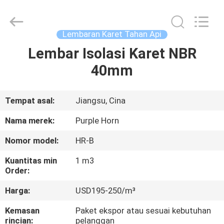
Purple
Horn
E-
Commerce
Co.,
Lembaran Karet Tahan Api
Ltd..
All
Lembar Isolasi Karet NBR
RUMAH
Rights
Reserved.
40mm
PRODUK
Tempat asal:
Jiangsu, Cina
TENTANG
Nama merek:
Purple Horn
KAMI
Nomor model:
HR-B
Kuantitas min
1 m3
TUR
Order:
PABRIK
Harga:
USD195-250/m³
Kemasan
Paket ekspor atau sesuai kebutuhan
KONTROL
rincian:
pelanggan