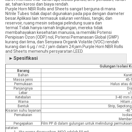
air, tahan korosi dan biaya rendah.
Purple Horn NBR Rolls and Sheets sangat berguna di mana
Nitrile Tubes tidak dapat digunakan pada pipa dengan diameter
besar.Aplikasi lain termasuk saluran ventilasi, tangki, dan
reservoir, ruang mesin sebagai pelindung suara dan
termal.Tidak hanya ramah lingkungan, mereka tidak
membahayakan kesehatan manusia, ia memiliki Potensi
Penipisan Ozon (ODP) nol, Potensi Pemanasan Global (GWP)
kurang dari lima, dan Senyawa Organik Volatile (VOC) rendah
kurang dari 6 µg / m2 / jam dalam 24 jam.Purple Horn NBR Rolls
and Sheets memenuhi persyaratan LEED.
►Spesifikasi
Gulungan Isolasi K
Barang
Bahan
Kare
Massa jenis
45-
Permukaan
Halus atau d
Panjangnya
Di
Lebar
≤
Ketebalan
3-40 mm a
Warna
Hitam 
Bentuk
Strip, Sepoton
Kisaran suhu layanan
-40
Pemakaian
Isolas
Membang
Pengepakan
Film PP di dalam gulungan untuk melindungi permukaan
catatan: