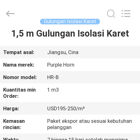
Purple
Horn
E-
Commerce
Co.,
Gulungan Isolasi Karet
Ltd..
All
1,5 m Gulungan Isolasi Karet
RUMAH
Rights
Reserved.
PRODUK
Tempat asal:
Jiangsu, Cina
Nama merek:
Purple Horn
TENTANG
Nomor model:
HR-B
KAMI
Kuantitas min
1 m3
Order:
TUR
Harga:
USD195-250/m³
PABRIK
Kemasan
Paket ekspor atau sesuai kebutuhan
rincian:
pelanggan
KONTROL
Waktu
7 hingga 15 hari setelah menerima