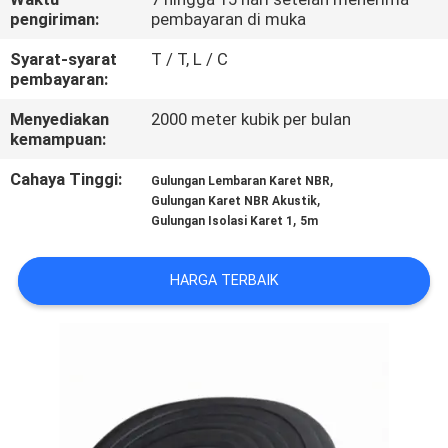
KUALITAS
pengiriman:
pembayaran di muka
Syarat-syarat
T / T, L / C
HUBUNGI
pembayaran:
KAMI
Menyediakan
2000 meter kubik per bulan
kemampuan:
BLOG
Cahaya Tinggi:
,
Gulungan Lembaran Karet NBR
,
Gulungan Karet NBR Akustik
,
Gulungan Isolasi Karet 1
5m
PERMINTAAN
PENAWARAN
HARGA TERBAIK
SITEMAP
PRIVACY
POLICY