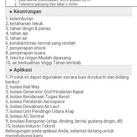
1. Jika warna disesuaikan, MOQ adalah 50 m³
2. Toleransi panjang dan lebar ± 5mm
►Keuntungan
1, kelembutan
2, ketahanan tekuk
3, tahan dingin & panas
4, tahan api
5, tahan air
6, konduktivitas termal yang rendah
7, penyerapan shock
8, penyerapan suara
9, tekstur ringan.Mudah dipasang.
10, air berkualitas tinggi.Tahan lembab
►Aplikasi
1, Produk ini dapat digunakan secara luas di industri dan bidang
berikut:
2, Isolasi Rail Way
3, Isolasi Generator Grid Peralatan Kapal
4, Isolasi Kendaraan Tugas Berat
5, Isolasi Peralatan Aerospace
6, Isolasi Desalinasi Air Laut
7, Isolasi Unit Pendingin Udara Atap
8, Isolasi AC Sentral
9, Insulasi Bangunan (atap, dinding, lantai, gudang dingin, dll)
10, Isolasi Industri Tekstil
Kebingungan pada aplikasi Anda, selamat datang untuk
menghubungi kami.