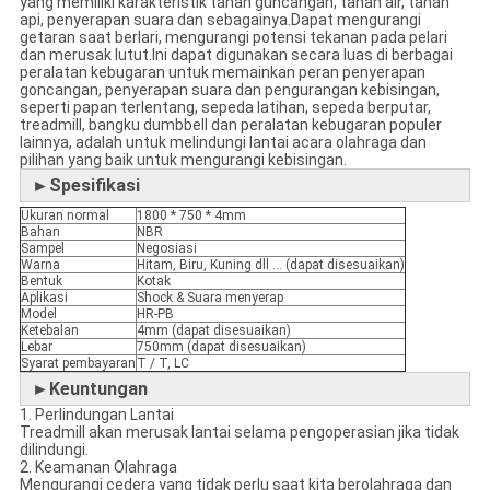
yang memiliki karakteristik tahan guncangan, tahan air, tahan
api, penyerapan suara dan sebagainya.Dapat mengurangi
getaran saat berlari, mengurangi potensi tekanan pada pelari
dan merusak lutut.Ini dapat digunakan secara luas di berbagai
peralatan kebugaran untuk memainkan peran penyerapan
goncangan, penyerapan suara dan pengurangan kebisingan,
seperti papan terlentang, sepeda latihan, sepeda berputar,
treadmill, bangku dumbbell dan peralatan kebugaran populer
lainnya, adalah untuk melindungi lantai acara olahraga dan
pilihan yang baik untuk mengurangi kebisingan.
►Spesifikasi
Ukuran normal
1800 * 750 * 4mm
Bahan
NBR
Sampel
Negosiasi
Warna
Hitam, Biru, Kuning dll ... (dapat disesuaikan)
Bentuk
Kotak
Aplikasi
Shock & Suara menyerap
Model
HR-PB
Ketebalan
4mm (dapat disesuaikan)
Lebar
750mm (dapat disesuaikan)
Syarat pembayaran
T / T, LC
►Keuntungan
1. Perlindungan Lantai
Treadmill akan merusak lantai selama pengoperasian jika tidak
dilindungi.
2. Keamanan Olahraga
Mengurangi cedera yang tidak perlu saat kita berolahraga dan