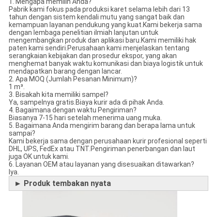
1. Mengapa memilih Anda?
Pabrik kami fokus pada produksi karet selama lebih dari 13
tahun dengan sistem kendali mutu yang sangat baik dan
kemampuan layanan pendukung yang kuat.Kami bekerja sama
dengan lembaga penelitian ilmiah lanjutan untuk
mengembangkan produk dan aplikasi baru.Kami memiliki hak
paten kami sendiri.Perusahaan kami menjelaskan tentang
serangkaian kebijakan dan prosedur ekspor, yang akan
menghemat banyak waktu komunikasi dan biaya logistik untuk
mendapatkan barang dengan lancar.
2. Apa MOQ (Jumlah Pesanan Minimum)?
1 m³.
3. Bisakah kita memiliki sampel?
Ya, sampelnya gratis.Biaya kurir ada di pihak Anda.
4. Bagaimana dengan waktu Pengiriman?
Biasanya 7-15 hari setelah menerima uang muka.
5. Bagaimana Anda mengirim barang dan berapa lama untuk
sampai?
Kami bekerja sama dengan perusahaan kurir profesional seperti
DHL, UPS, FedEx atau TNT.Pengiriman penerbangan dan laut
juga OK untuk kami.
6. Layanan OEM atau layanan yang disesuaikan ditawarkan?
Iya.
► Produk tembakan nyata