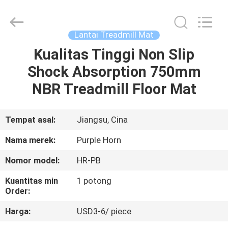
Purple
Horn
E-
Commerce
Co.,
Lantai Treadmill Mat
Ltd..
All
Kualitas Tinggi Non Slip
RUMAH
Rights
Reserved.
Shock Absorption 750mm
PRODUK
NBR Treadmill Floor Mat
TENTANG
Tempat asal:
Jiangsu, Cina
KAMI
Nama merek:
Purple Horn
Nomor model:
HR-PB
TUR
Kuantitas min
1 potong
PABRIK
Order:
Harga:
USD3-6/ piece
KONTROL