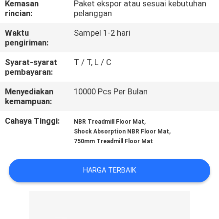
Kemasan
Paket ekspor atau sesuai kebutuhan
KUALITAS
rincian:
pelanggan
Waktu
Sampel 1-2 hari
HUBUNGI
pengiriman:
KAMI
Syarat-syarat
T / T, L / C
pembayaran:
BLOG
Menyediakan
10000 Pcs Per Bulan
kemampuan:
PERMINTAAN
Cahaya Tinggi:
,
NBR Treadmill Floor Mat
,
PENAWARAN
Shock Absorption NBR Floor Mat
750mm Treadmill Floor Mat
SITEMAP
HARGA TERBAIK
PRIVACY
POLICY