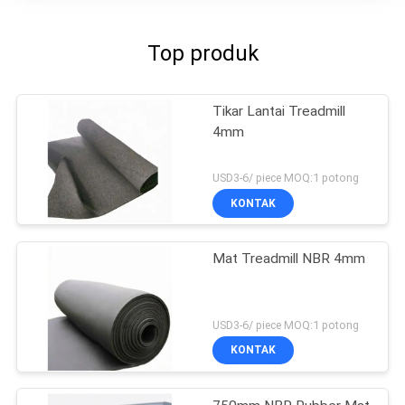
Top produk
Tikar Lantai Treadmill
4mm
USD3-6/ piece MOQ:1 potong
KONTAK
Mat Treadmill NBR 4mm
USD3-6/ piece MOQ:1 potong
KONTAK