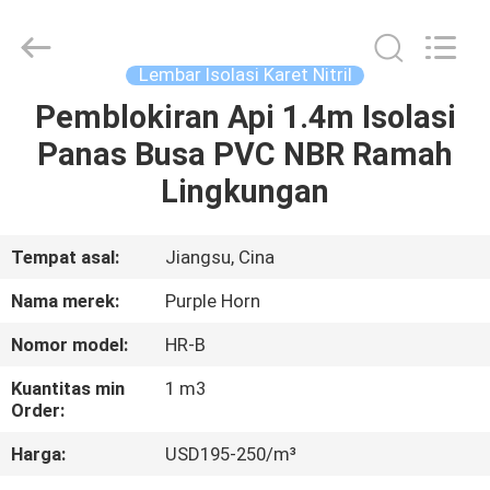
Purple
Horn
E-
Commerce
Co.,
Lembar Isolasi Karet Nitril
Ltd..
All
Pemblokiran Api 1.4m Isolasi
RUMAH
Rights
Reserved.
Panas Busa PVC NBR Ramah
PRODUK
Lingkungan
TENTANG
Tempat asal:
Jiangsu, Cina
KAMI
Nama merek:
Purple Horn
Nomor model:
HR-B
TUR
Kuantitas min
1 m3
PABRIK
Order:
Harga:
USD195-250/m³
KONTROL