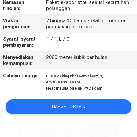
Kemasan
Paket ekspor atau sesuai kebutuhan
KUALITAS
rincian:
pelanggan
Waktu
7 hingga 15 hari setelah menerima
HUBUNGI
pengiriman:
pembayaran di muka
KAMI
Syarat-syarat
T / T, L / C
pembayaran:
BLOG
Menyediakan
2000 meter kubik per bulan
kemampuan:
PERMINTAAN
Cahaya Tinggi:
,
,
Fire Blocking nbr foam sheet
1
,
PENAWARAN
4m NBR PVC Foam
Heat Insulation NBR PVC Foam
SITEMAP
HARGA TERBAIK
PRIVACY
POLICY