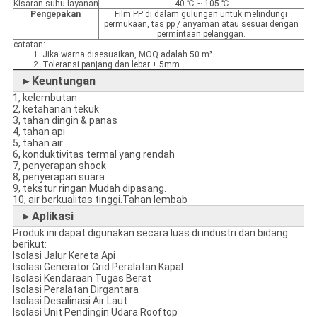
Kisaran suhu layanan
-40 ℃ ~ 105 ℃
Pengepakan
Film PP di dalam gulungan untuk melindungi
permukaan, tas pp / anyaman atau sesuai dengan
permintaan pelanggan.
catatan:
1. Jika warna disesuaikan, MOQ adalah 50 m³
2. Toleransi panjang dan lebar ± 5mm
►Keuntungan
1, kelembutan
2, ketahanan tekuk
3, tahan dingin & panas
4, tahan api
5, tahan air
6, konduktivitas termal yang rendah
7, penyerapan shock
8, penyerapan suara
9, tekstur ringan.Mudah dipasang.
10, air berkualitas tinggi.Tahan lembab
►Aplikasi
Produk ini dapat digunakan secara luas di industri dan bidang
berikut:
Isolasi Jalur Kereta Api
Isolasi Generator Grid Peralatan Kapal
Isolasi Kendaraan Tugas Berat
Isolasi Peralatan Dirgantara
Isolasi Desalinasi Air Laut
Isolasi Unit Pendingin Udara Rooftop