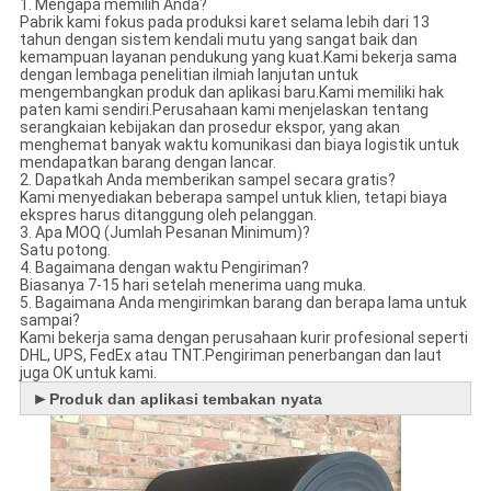
1. Mengapa memilih Anda?
Pabrik kami fokus pada produksi karet selama lebih dari 13
tahun dengan sistem kendali mutu yang sangat baik dan
kemampuan layanan pendukung yang kuat.Kami bekerja sama
dengan lembaga penelitian ilmiah lanjutan untuk
mengembangkan produk dan aplikasi baru.Kami memiliki hak
paten kami sendiri.Perusahaan kami menjelaskan tentang
serangkaian kebijakan dan prosedur ekspor, yang akan
menghemat banyak waktu komunikasi dan biaya logistik untuk
mendapatkan barang dengan lancar.
2. Dapatkah Anda memberikan sampel secara gratis?
Kami menyediakan beberapa sampel untuk klien, tetapi biaya
ekspres harus ditanggung oleh pelanggan.
3. Apa MOQ (Jumlah Pesanan Minimum)?
Satu potong.
4. Bagaimana dengan waktu Pengiriman?
Biasanya 7-15 hari setelah menerima uang muka.
5. Bagaimana Anda mengirimkan barang dan berapa lama untuk
sampai?
Kami bekerja sama dengan perusahaan kurir profesional seperti
DHL, UPS, FedEx atau TNT.Pengiriman penerbangan dan laut
juga OK untuk kami.
►
Produk dan aplikasi tembakan nyata