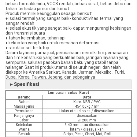
bebas formaldehida, VOCS rendah, bebas serat, bebas debu dan
tahan terhadap jamur dan lumut.
Produk memiliki keunggulan sebagai berikut:
♦ isolasi termal yang sangat baik- konduktivitas termal yang
sangat rendah
♦ isolasi akustik yang sangat baik- dapat mengurangi kebisingan
dan transmisi suara
♦ tahan kelembaban, tahan api
♦ kekuatan yang baik untuk menahan deformasi
♦ struktur sel tertutup
Dalam layanan purna jual, perusahaan memiliki tim pemasaran
dan tim konstruksi yang berkualitas baik, jaringan layanan yang
sempurna, saluran pasokan bahan baku yang stabil tanpa
halangan.Saat ini produk utama di seluruh negeri, dan telah
diekspor ke Amerika Serikat, Kanada, Jerman, Meksiko , Turki,
Dubai, Korea, Taiwan, Jepang, dan sebagainya
►Spesifikasi
Lembaran Isolasi Karet
Barang
Data
Bahan
Karet NBR / PVC
Massa jenis
45-100kg / m³
Permukaan
Halus atau dipoles / disesuaikan
Panjangnya
disesuaikan
Lebar
≤1200 mm
Ketebalan
3-40 mm atau disesuaikan
Warna
hitam / disesuaikan
Bentuk
Strips, Piece, Sheet, Mat, Roll