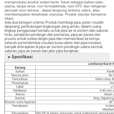
memproduksi produk isolasi karet. Karet sebagai bahan baku
utama, tanpa serat, non-formaldehida, non-CFC dan refrigeran
perusak ozon lainnya , dapat langsung terkena udara, atau
membahayakan kesehatan manusia. Produk standar berwarna
hitam.
Ada dua kategori utama:
Produk membagi pipa, pelat, mudah
dipasang, perlindungan lingkungan yang aman, dalam ruang
lingkup penggunaan berlaku untuk pipa air di sistem dan saluran
hvac, peralatan pendingin dan pemanas, pipa air panas dan
proses untuk isolasi dingin pipa dan memastikan ketatnya
seluruh sistem
lembar insulasi busa ubber dan pipa insulasi,
banyak diterapkan di pipa air sistem pendingin udara sentral,
saluran, pipa air panas dan jalur pipa kerajinan.
►Spesifikasi
Lembaran Karet 
Barang
Bahan
Kare
Massa jenis
45-
Permukaan
Halus atau d
Panjangnya
Di
Lebar
≤
Ketebalan
3-40 mm a
Warna
Hitam 
Bentuk
Strip, Sepoton
Kisaran suhu layanan
-40
Pemakaian
Isolas
Membang
Pengepakan
Film PP di dalam gulungan untuk melindungi permukaan