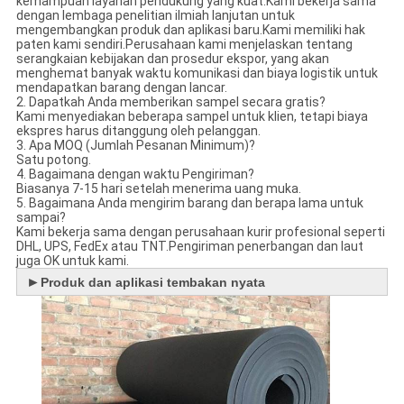
kemampuan layanan pendukung yang kuat.Kami bekerja sama
dengan lembaga penelitian ilmiah lanjutan untuk
mengembangkan produk dan aplikasi baru.Kami memiliki hak
paten kami sendiri.Perusahaan kami menjelaskan tentang
serangkaian kebijakan dan prosedur ekspor, yang akan
menghemat banyak waktu komunikasi dan biaya logistik untuk
mendapatkan barang dengan lancar.
2. Dapatkah Anda memberikan sampel secara gratis?
Kami menyediakan beberapa sampel untuk klien, tetapi biaya
ekspres harus ditanggung oleh pelanggan.
3. Apa MOQ (Jumlah Pesanan Minimum)?
Satu potong.
4. Bagaimana dengan waktu Pengiriman?
Biasanya 7-15 hari setelah menerima uang muka.
5. Bagaimana Anda mengirim barang dan berapa lama untuk
sampai?
Kami bekerja sama dengan perusahaan kurir profesional seperti
DHL, UPS, FedEx atau TNT.Pengiriman penerbangan dan laut
juga OK untuk kami.
►
Produk dan aplikasi tembakan nyata