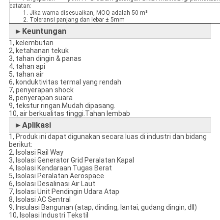
catatan:
1. Jika warna disesuaikan, MOQ adalah 50 m³
2. Toleransi panjang dan lebar ± 5mm
►Keuntungan
1, kelembutan
2, ketahanan tekuk
3, tahan dingin & panas
4, tahan api
5, tahan air
6, konduktivitas termal yang rendah
7, penyerapan shock
8, penyerapan suara
9, tekstur ringan.Mudah dipasang.
10, air berkualitas tinggi.Tahan lembab
►Aplikasi
1, Produk ini dapat digunakan secara luas di industri dan bidang
berikut:
2, Isolasi Rail Way
3, Isolasi Generator Grid Peralatan Kapal
4, Isolasi Kendaraan Tugas Berat
5, Isolasi Peralatan Aerospace
6, Isolasi Desalinasi Air Laut
7, Isolasi Unit Pendingin Udara Atap
8, Isolasi AC Sentral
9, Insulasi Bangunan (atap, dinding, lantai, gudang dingin, dll)
10, Isolasi Industri Tekstil