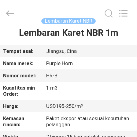
Purple
Horn
E-
Commerce
Co.,
Lembaran Karet NBR
Ltd..
All
Lembaran Karet NBR 1m
RUMAH
Rights
Reserved.
PRODUK
Tempat asal:
Jiangsu, Cina
Nama merek:
Purple Horn
TENTANG
Nomor model:
HR-B
KAMI
Kuantitas min
1 m3
Order:
TUR
Harga:
USD195-250/m³
PABRIK
Kemasan
Paket ekspor atau sesuai kebutuhan
rincian:
pelanggan
KONTROL
Waktu
7 hingga 15 hari setelah menerima