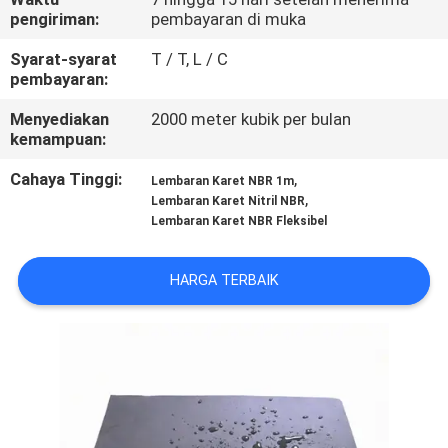
KUALITAS
pengiriman:
pembayaran di muka
Syarat-syarat
T / T, L / C
HUBUNGI
pembayaran:
KAMI
Menyediakan
2000 meter kubik per bulan
kemampuan:
BLOG
Cahaya Tinggi:
,
Lembaran Karet NBR 1m
,
Lembaran Karet Nitril NBR
Lembaran Karet NBR Fleksibel
PERMINTAAN
PENAWARAN
HARGA TERBAIK
SITEMAP
PRIVACY
POLICY