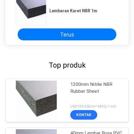
Lembaran Karet NBR 1m
Terus
Top produk
1200mm Nitrile NBR
Rubber Sheet
USD195-250/m³ MOQ:1 m3
KONTAK
40mm Lembar Busa PVC