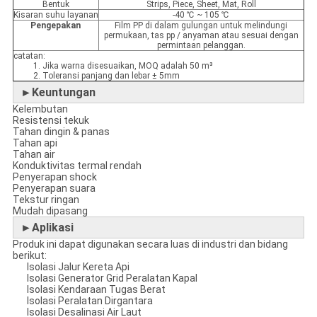
Bentuk
Strips, Piece, Sheet, Mat, Roll
Kisaran suhu layanan
-40 ℃ ~ 105 ℃
Pengepakan
Film PP di dalam gulungan untuk melindungi
permukaan, tas pp / anyaman atau sesuai dengan
permintaan pelanggan.
catatan:
1. Jika warna disesuaikan, MOQ adalah 50 m³
2. Toleransi panjang dan lebar ± 5mm
►Keuntungan
Kelembutan
Resistensi tekuk
Tahan dingin & panas
Tahan api
Tahan air
Konduktivitas termal rendah
Penyerapan shock
Penyerapan suara
Tekstur ringan
Mudah dipasang
►Aplikasi
Produk ini dapat digunakan secara luas di industri dan bidang
berikut:
Isolasi Jalur Kereta Api
Isolasi Generator Grid Peralatan Kapal
Isolasi Kendaraan Tugas Berat
Isolasi Peralatan Dirgantara
Isolasi Desalinasi Air Laut