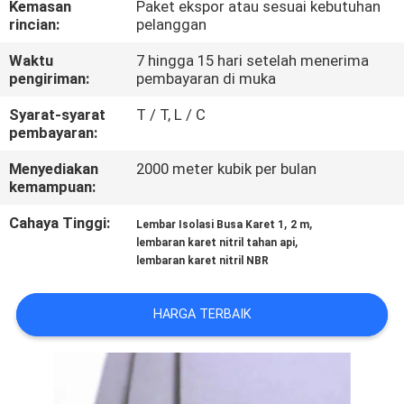
Kemasan
Paket ekspor atau sesuai kebutuhan
KUALITAS
rincian:
pelanggan
Waktu
7 hingga 15 hari setelah menerima
HUBUNGI
pengiriman:
pembayaran di muka
KAMI
Syarat-syarat
T / T, L / C
pembayaran:
BLOG
Menyediakan
2000 meter kubik per bulan
kemampuan:
PERMINTAAN
Cahaya Tinggi:
,
,
Lembar Isolasi Busa Karet 1
2 m
,
PENAWARAN
lembaran karet nitril tahan api
lembaran karet nitril NBR
SITEMAP
HARGA TERBAIK
PRIVACY
POLICY