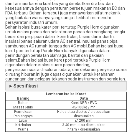
dan farmasi karena kualitas yang disebutkan di atas. dan
kesesuaiannya dengan peraturan persetujuan makanan EC dan
FDA terbaru. Bahan tersebut juga menawarkan sifat mekanik
yang baik dan warnanya yang sangat terlihat memenuhi
persyaratan industri umum.
Bahan isolasi busa karet pori tertutup Purple Horn digunakan
untuk isolasi panas dan pelestarian panas dari cangkang tangki
besar dan perpipaan dalam konstruksi, bisnis dan industri,
insulasi panas saluran udara AC sentral, insulasi panas pipa
sambungan AC rumah tangga dan AC mobil.Bahan isolasi busa
karet pori tertutup Purple Horn banyak digunakan dalam
perlindungan peralatan olahraga, bantal dan pakaian
selam.Bahan isolasi busa karet pori terbuka Purple Horn
digunakan dalam isolasi suara papan dinding,
penyerapan suara di saluran udara, dan dekorasi penyerap suara
di ruang hiburan.Ini juga dapat digunakan untuk ketahanan
guncangan dan pelepas tekanan pada instrumen dan peralatan.
►Spesifikasi
Lembaran Isolasi Karet
Barang
Data
Bahan
Karet NBR / PVC
Massa jenis
45-100kg / m³
Permukaan
Halus atau dipoles / disesuaikan
Panjangnya
disesuaikan
Lebar
≤1200 mm
Ketebalan
3-40 mm atau disesuaikan
Warna
hitam / disesuaikan