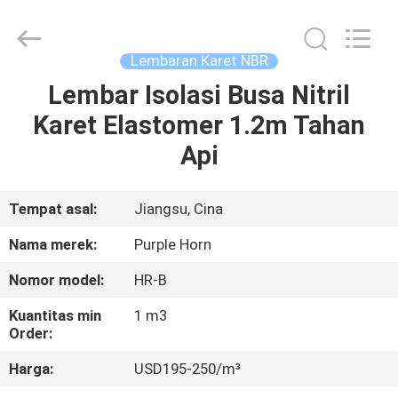
Purple
Horn
E-
Commerce
Co.,
Lembaran Karet NBR
Ltd..
All
Lembar Isolasi Busa Nitril
RUMAH
Rights
Reserved.
Karet Elastomer 1.2m Tahan
PRODUK
Api
TENTANG
Tempat asal:
Jiangsu, Cina
KAMI
Nama merek:
Purple Horn
Nomor model:
HR-B
TUR
Kuantitas min
1 m3
PABRIK
Order:
Harga:
USD195-250/m³
KONTROL