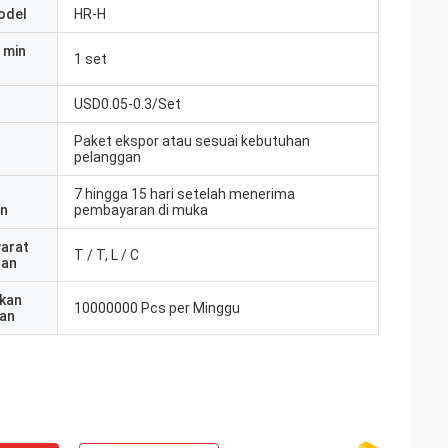
odel
HR-H
 min
1 set
USD0.05-0.3/Set
Paket ekspor atau sesuai kebutuhan
pelanggan
7 hingga 15 hari setelah menerima
an
pembayaran di muka
yarat
T / T, L / C
ran
kan
10000000 Pcs per Minggu
an