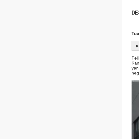
DE
Tua
►
Pel
Kan
yan
neg