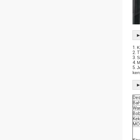
1.
K
2. 
3.
S
4.
M
5.
J
ken
►
Des
Ba
Wa
Bo
Kek
MO
Ke