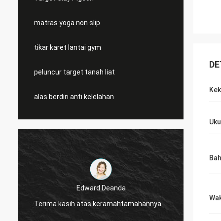
matras yoga non slip
tikar karet lantai gym
DE
peluncur target tanah liat
Kek
alas berdiri anti kelelahan
Uku
Ba
Edward Deanda
Edwar
Wak
rima kasih atas keramahtamahannya.
Terima kasih atas