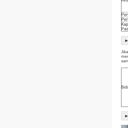
Pe
Pen
Kap
Pa
►
Jik
men
sam
Bid
►