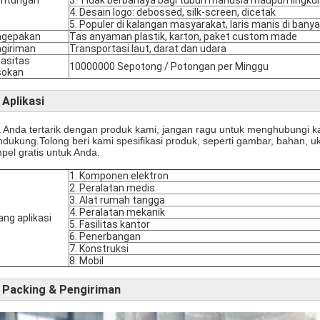
4. Desain logo: debossed, silk-screen, dicetak
5. Populer di kalangan masyarakat, laris manis di bany
ngepakan
Tas anyaman plastik, karton, paket custom made
giriman
Transportasi laut, darat dan udara
asitas
10000000 Sepotong / Potongan per Minggu
sokan
Aplikasi
a Anda tertarik dengan produk kami, jangan ragu untuk menghubungi 
dukung.Tolong beri kami spesifikasi produk, seperti gambar, bahan, u
pel gratis untuk Anda.
1. Komponen elektron
2. Peralatan medis
3. Alat rumah tangga
4. Peralatan mekanik
ang aplikasi
5. Fasilitas kantor
6. Penerbangan
7. Konstruksi
8. Mobil
Packing & Pengiriman