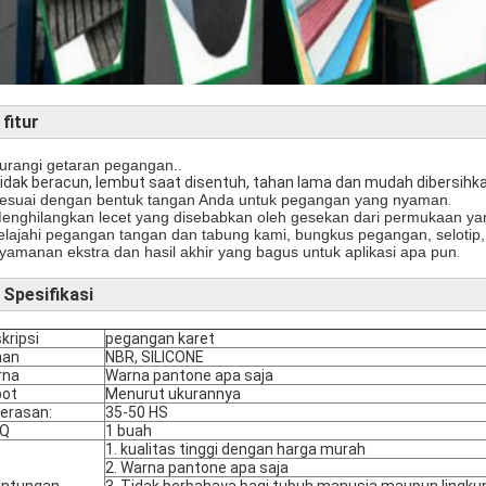
►
fitur
urangi getaran pegangan.
.
Tidak beracun, lembut saat disentuh, tahan lama dan mudah dibersihka
esuai dengan bentuk tangan Anda untuk pegangan yang nyaman
.
enghilangkan lecet yang disebabkan oleh gesekan dari permukaan ya
elajahi pegangan tangan dan tabung kami, bungkus pegangan, selot
yamanan ekstra dan hasil akhir yang bagus untuk aplikasi apa pun
.
Spesifikasi
kripsi
pegangan karet
han
NBR, SILICONE
rna
Warna pantone apa saja
bot
Menurut ukurannya
erasan:
35-50 HS
Q
1 buah
1. kualitas tinggi dengan harga murah
2. Warna pantone apa saja
untungan
3. Tidak berbahaya bagi tubuh manusia maupun lingk