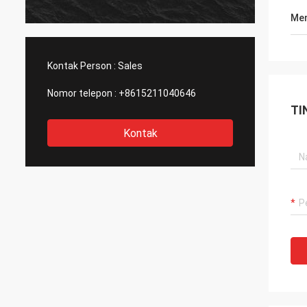
Men
Kontak Person :
Sales
Nomor telepon :
+8615211040646
TI
Kontak