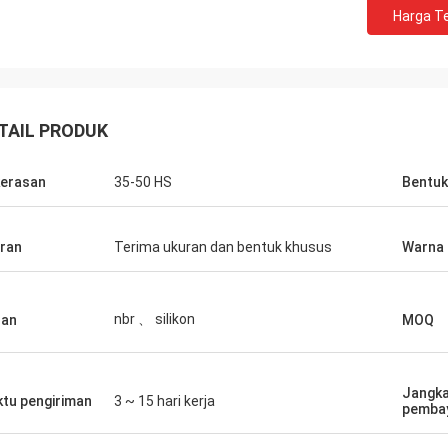
Harga Te
TAIL PRODUK
erasan
35-50 HS
Bentuk
ran
Terima ukuran dan bentuk khusus
Warna
nbr 、 silikon
han
MOQ
d Deanda
Jangka
tu pengiriman
3 ~ 15 hari kerja
pemba
 keramahtamahannya.