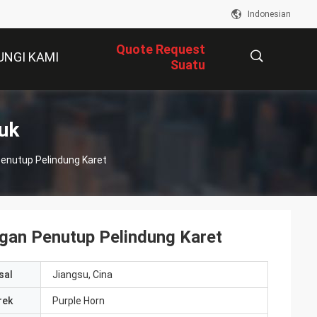
Indonesian
Quote Request
UNGI KAMI
Suatu
描
uk
enutup Pelindung Karet
述
gan Penutup Pelindung Karet
sal
Jiangsu, Cina
rek
Purple Horn