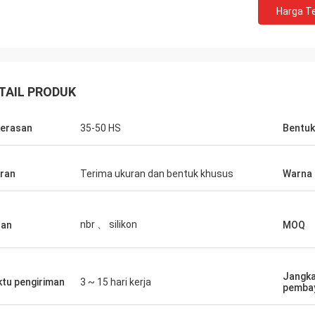
Harga Te
TAIL PRODUK
erasan
35-50 HS
Bentuk
ran
Terima ukuran dan bentuk khusus
Warna
nbr 、 silikon
han
MOQ
Edward Deanda
Jangka
tu pengiriman
3 ~ 15 hari kerja
pemba
ih atas keramahtamahannya.