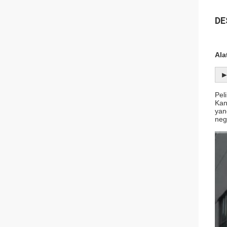
DE
Ala
►
Pel
Kan
yan
neg