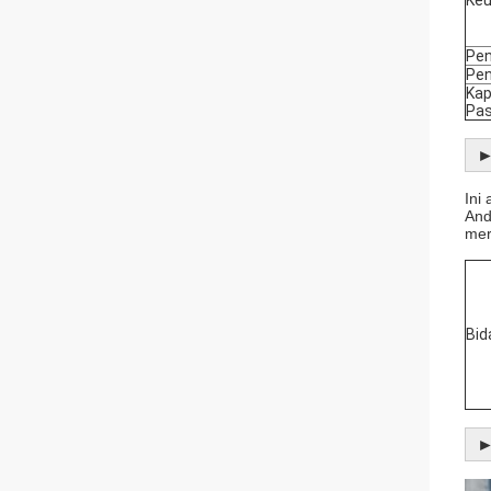
Pe
Pen
Kap
Pa
►
Ini
And
mer
Bid
►