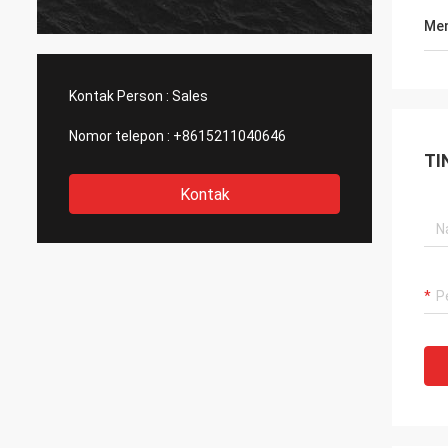
Men
Kontak Person :
Sales
Nomor telepon :
+8615211040646
TI
Kontak