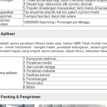
4. Desain logo: debossed, silk-screen, dicetak
5. Populer di kalangan masyarakat, laris manis di bany
ngepakan
Tas anyaman plastik, karton, paket custom made
giriman
Transportasi laut, darat dan udara
asitas
10000000 Sepotong / Potongan per Minggu
sokan
Aplikasi
 adalah spons peralatan fitness kelas atas, bahan NBR Tidak mudah me
a - mesin handstand - bangku halter, peralatan kebugaran, seperti gy
endam kapas yang empuk spons penutup, dapat dicuci, kekuatan tekan
1. Komponen elektron
2. Peralatan medis
3. Alat rumah tangga
4. Peralatan mekanik
ang aplikasi
5. Fasilitas kantor
6. Penerbangan
7. Konstruksi
8. Mobil
Packing & Pengiriman