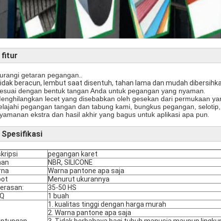
►
fitur
urangi getaran pegangan.
.
Tidak beracun, lembut saat disentuh, tahan lama dan mudah dibersihka
esuai dengan bentuk tangan Anda untuk pegangan yang nyaman
.
enghilangkan lecet yang disebabkan oleh gesekan dari permukaan ya
elajahi pegangan tangan dan tabung kami, bungkus pegangan, selot
yamanan ekstra dan hasil akhir yang bagus untuk aplikasi apa pun
.
Spesifikasi
kripsi
pegangan karet
han
NBR, SILICONE
rna
Warna pantone apa saja
bot
Menurut ukurannya
erasan:
35-50 HS
Q
1 buah
1. kualitas tinggi dengan harga murah
2. Warna pantone apa saja
untungan
3. Tidak berbahaya bagi tubuh manusia maupun lingk