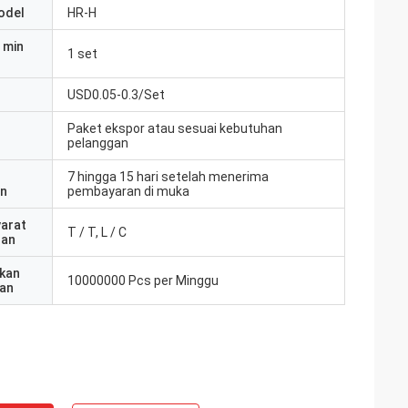
odel
HR-H
 min
1 set
USD0.05-0.3/Set
Paket ekspor atau sesuai kebutuhan
pelanggan
7 hingga 15 hari setelah menerima
an
pembayaran di muka
yarat
T / T, L / C
ran
kan
10000000 Pcs per Minggu
an