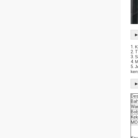
1.
K
2. 
3.
S
4.
M
5.
J
ken
►
Des
Ba
Wa
Bo
Kek
MO
Ke