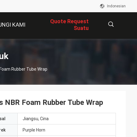
Indonesian
Quote Request
UNGI KAMI
Suatu
描
uk
 Foam Rubber Tube Wrap
述
ns NBR Foam Rubber Tube Wrap
sal
Jiangsu, Cina
rek
Purple Horn