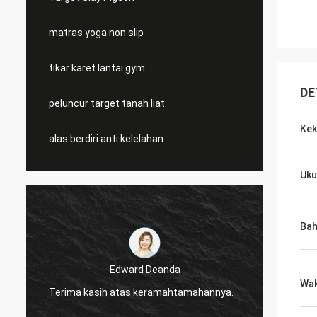
matras yoga non slip
tikar karet lantai gym
DE
peluncur target tanah liat
Kek
alas berdiri anti kelelahan
Uku
Ba
Edward Deanda
Wak
Terima kasih atas keramahtamahannya.
Terima kas