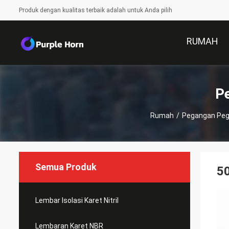
Produk dengan kualitas terbaik adalah untuk Anda pilih
RUMAH
P
Rumah
/
Pegangan Peg
Semua Produk
5
Lembar Isolasi Karet Nitril
Lembaran Karet NBR