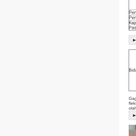
Pe
Pen
Kap
Pa
►
Bid
Gag
fle
ola
►