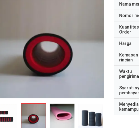
Nama me
Nomor m
Kuantitas
Order
Harga
Kemasan
rincian
Waktu
pengirim
Syarat-s
pembaya
Menyedia
kemampu