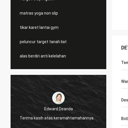
matras yoga non slip
tikar karet lantai gym
peluncur target tanah liat
DE
alas berdiri anti kelelahan
Tem
Wa
Des
Edward Deanda
Terima kasih atas keramahtamahannya.
Terima kas
Bo