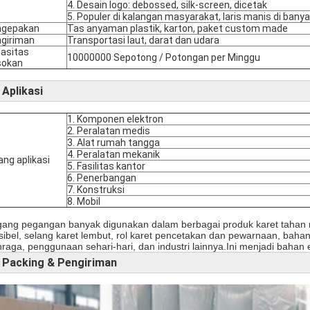
4. Desain logo: debossed, silk-screen, dicetak
5. Populer di kalangan masyarakat, laris manis di bany
ngepakan
Tas anyaman plastik, karton, paket custom made
giriman
Transportasi laut, darat dan udara
asitas
10000000 Sepotong / Potongan per Minggu
sokan
Aplikasi
1. Komponen elektron
2. Peralatan medis
3. Alat rumah tangga
4. Peralatan mekanik
ang aplikasi
5. Fasilitas kantor
6. Penerbangan
7. Konstruksi
8. Mobil
ang pegangan banyak digunakan dalam berbagai produk karet tahan m
ksibel, selang karet lembut, rol karet pencetakan dan pewarnaan, bahan p
hraga, penggunaan sehari-hari, dan industri lainnya.Ini menjadi bahan 
Packing & Pengiriman