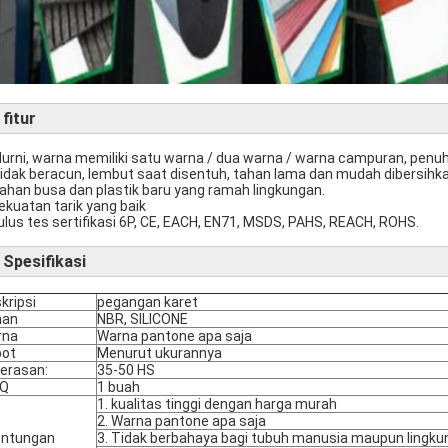
►
fitur
Murni, warna memiliki satu warna / dua warna / warna campuran, pen
Tidak beracun, lembut saat disentuh, tahan lama dan mudah dibersihka
Bahan busa dan plastik baru yang ramah lingkungan.
Kekuatan tarik yang baik
Lulus tes sertifikasi 6P, CE, EACH, EN71, MSDS, PAHS, REACH, ROHS.
Spesifikasi
kripsi
pegangan karet
han
NBR, SILICONE
rna
Warna pantone apa saja
bot
Menurut ukurannya
erasan:
35-50 HS
Q
1 buah
1. kualitas tinggi dengan harga murah
2. Warna pantone apa saja
untungan
3. Tidak berbahaya bagi tubuh manusia maupun lingk