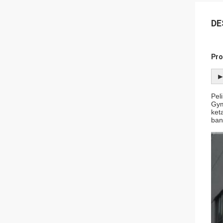
DE
Pro
►
Pel
Gym
ket
ban