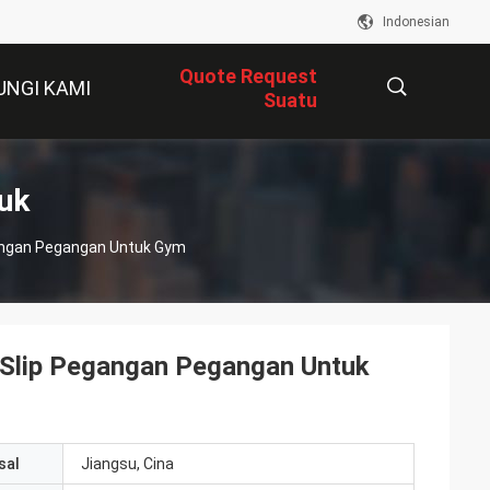
Indonesian
Quote Request
UNGI KAMI
Suatu
描
uk
gangan Pegangan Untuk Gym
述
i-Slip Pegangan Pegangan Untuk
sal
Jiangsu, Cina