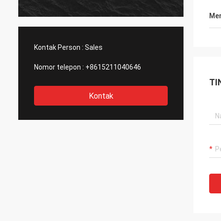
Men
Kontak Person :
Sales
Nomor telepon :
+8615211040646
TI
Kontak