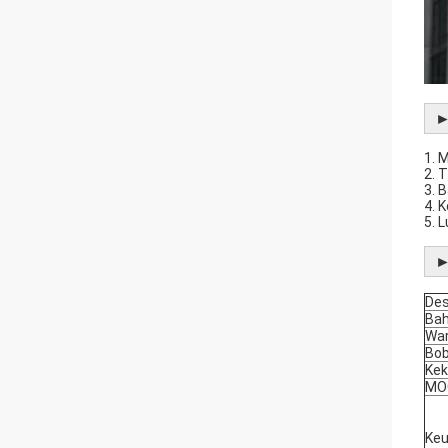
1. 
2. 
3. 
4. 
5. 
►
Des
Ba
Wa
Bo
Kek
MO
Ke