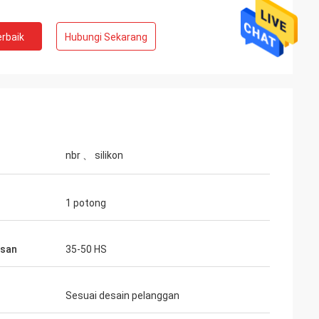
rbaik
Hubungi Sekarang
nbr 、 silikon
1 potong
asan
35-50 HS
Sesuai desain pelanggan