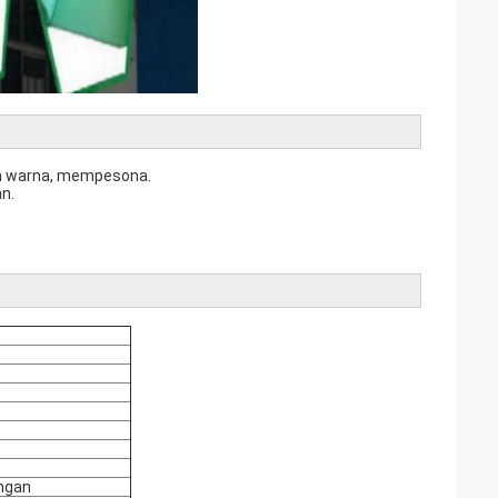
uh warna, mempesona.
n.
ungan