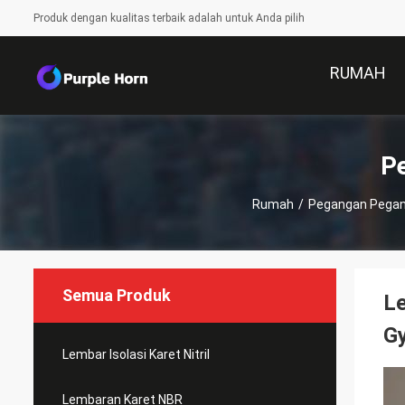
Produk dengan kualitas terbaik adalah untuk Anda pilih
RUMAH
P
Rumah
/
Pegangan Pegan
Semua Produk
Le
G
Lembar Isolasi Karet Nitril
Lembaran Karet NBR