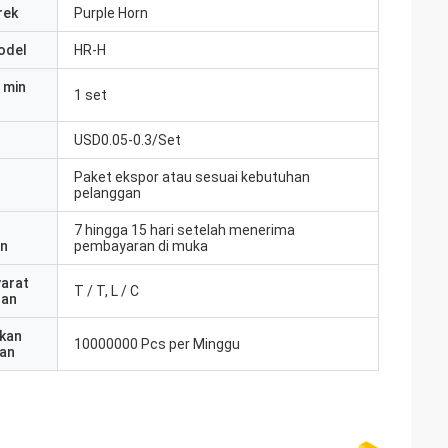
rek
Purple Horn
odel
HR-H
 min
1 set
USD0.05-0.3/Set
Paket ekspor atau sesuai kebutuhan
pelanggan
7 hingga 15 hari setelah menerima
an
pembayaran di muka
yarat
T / T, L / C
ran
kan
10000000 Pcs per Minggu
an