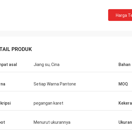
Harga Te
TAIL PRODUK
pat asal
Jiang su, Cina
Bahan
rna
Setiap Warna Pantone
MOQ
kripsi
pegangan karet
Keker
Edward Deanda
ih atas keramahtamahannya.
bot
Menurut ukurannya
Ukuran